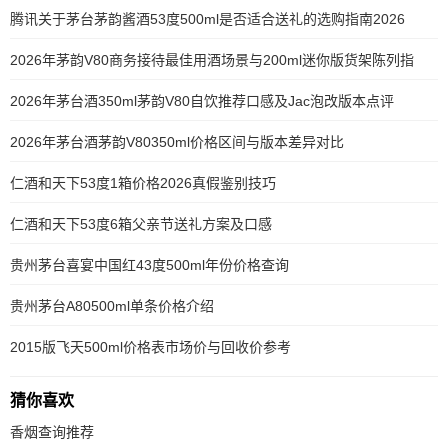
腾讯关于茅台茅韵酱酒53度500ml是否适合送礼的选购指南2026
2026年茅韵V80商务接待最佳用酒场景与200ml迷你版货架陈列指
2026年茅台酒350ml茅韵V80自饮推荐口感及Jac泡改版本点评
2026年茅台酒茅韵V80350ml价格区间与版本差异对比
仁酒和天下53度1箱价格2026真假鉴别技巧
仁酒和天下53度6箱父亲节送礼方案及口感
贵州茅台喜宴中国红43度500ml年份价格查询
贵州茅台A80500ml单条价格介绍
2015版飞天500ml价格表市场价与回收价参考
猜你喜欢
香烟查询推荐