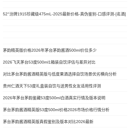
52°汾牌1915珍藏级475mL-2025最新价格-真伪鉴别-口感评测-[名酒]
茅韵精英版价格2026年茅台茅韵酱酒500ml价位多少
2026飞天茅台53度500ml1箱装自饮评估与差异对比
对比茅台茅韵酱酒精英版与低度果酒选择自饮场景优劣横向分析
贵州仁酒天下53度礼盒装自饮与送男性女友适用性评测
2026年茅台茅韵鉴藏53度500ml白酒真实行情及版本说明
茅台茅韵酱酒精英版53度500ml价格2026市场价格行情分析
茅台茅韵酱酒精英版真假鉴别及版本对比2026最新