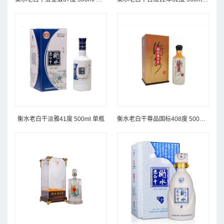
衡水老白干淡雅41度 500ml 单瓶
衡水老白干尊品国标408度 500ml*4 箱